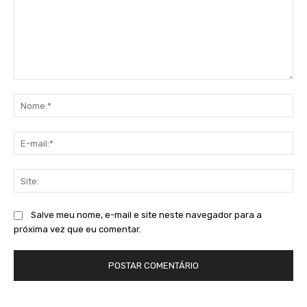
Comentário:
No
E-
mai
Sit
Salve meu nome, e-mail e site neste navegador para a
próxima vez que eu comentar.