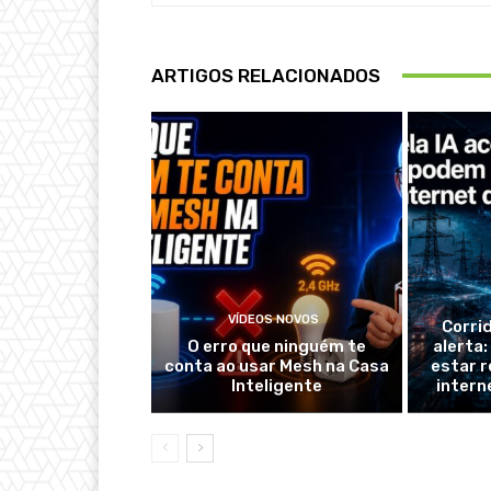
ARTIGOS RELACIONADOS
VÍDEOS NOVOS
Corri
O erro que ninguém te
alerta
conta ao usar Mesh na Casa
estar r
Inteligente
intern