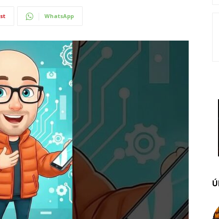
st
WhatsApp
Ú