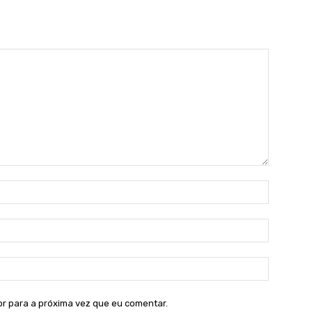
Nome:*
E-
mail:*
Site:
or para a próxima vez que eu comentar.