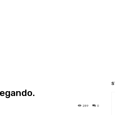
S
hegando.
289
0