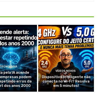
TECNOLOGIA
VÍDEOS NOVOS
da pela IA acende
: empresas podem
Dispositivo Inteligente não
epetindo erros da
conecta no Wi-Fi? Resolva
et dos anos 2000
em 5 minutos!