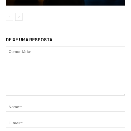
DEIXE UMA RESPOSTA
Comentário:
No
E-
mai