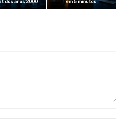
et dos anos 2000
em 5 minutos!
Nome:*
E-
mail:*