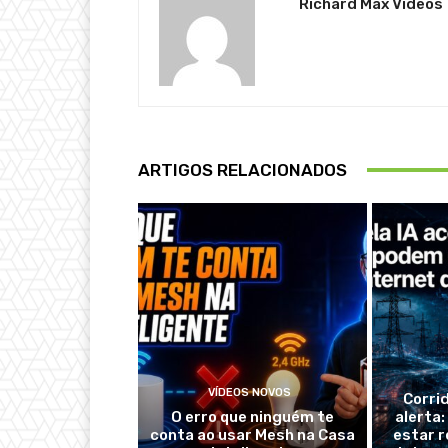
Richard Max Vídeos
ARTIGOS RELACIONADOS
VÍDEOS NOVOS
Corri
O erro que ninguém te
alerta
conta ao usar Mesh na Casa
estar r