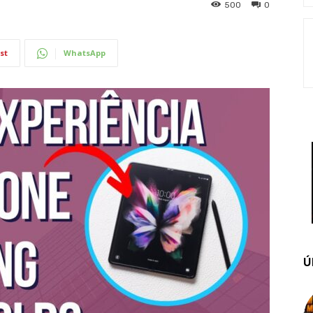
500
0
st
WhatsApp
Ú