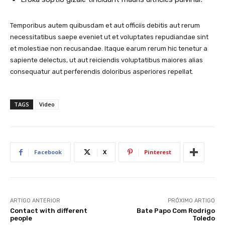
Temporibus autem quibusdam et aut officiis debitis aut rerum
necessitatibus saepe eveniet ut et voluptates repudiandae sint
et molestiae non recusandae. Itaque earum rerum hic tenetur a
sapiente delectus, ut aut reiciendis voluptatibus maiores alias
consequatur aut perferendis doloribus asperiores repellat.
TAGS
Video
Facebook
X
Pinterest
ARTIGO ANTERIOR
PRÓXIMO ARTIGO
Contact with different
Bate Papo Com Rodrigo
people
Toledo