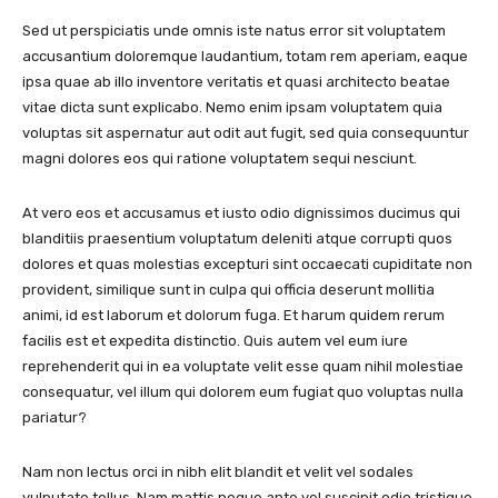
Sed ut perspiciatis unde omnis iste natus error sit voluptatem
accusantium doloremque laudantium, totam rem aperiam, eaque
ipsa quae ab illo inventore veritatis et quasi architecto beatae
vitae dicta sunt explicabo. Nemo enim ipsam voluptatem quia
voluptas sit aspernatur aut odit aut fugit, sed quia consequuntur
magni dolores eos qui ratione voluptatem sequi nesciunt.
At vero eos et accusamus et iusto odio dignissimos ducimus qui
blanditiis praesentium voluptatum deleniti atque corrupti quos
dolores et quas molestias excepturi sint occaecati cupiditate non
provident, similique sunt in culpa qui officia deserunt mollitia
animi, id est laborum et dolorum fuga. Et harum quidem rerum
facilis est et expedita distinctio. Quis autem vel eum iure
reprehenderit qui in ea voluptate velit esse quam nihil molestiae
consequatur, vel illum qui dolorem eum fugiat quo voluptas nulla
pariatur?
Nam non lectus orci in nibh elit blandit et velit vel sodales
vulputate tellus. Nam mattis neque ante vel suscipit odio tristique