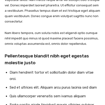
vel. Donec imperdiet laoreet pharetra. Ut efficitur consequat sem
a vestibulum. Phasellus tempus diam et est tristique eget aliquam
quam vestibulum. Donec congue enim volutpat sagittis nunc non
consectetur.
Nam libero tempore, cum soluta nobis est eligendi optio cumque
nihil impedit quo minus id quod maxime placeat facere possimus,
omnis voluptas assumenda est, omnis dolor repellendus.
Pellentesque blandit nibh eget egestas
molestie justo
Diam hendrerit tortor et sollicitudin dolor diam vitae
orci.
Sed et ultrices elit. Aliquam arcu purus lacinia sed diam
Quis ullamcorper venenatis sem ivamus aliquam
Eroka soptio gizale tincidunt mauris ultricies pulvinar.