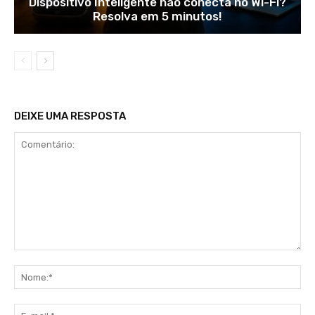
Dispositivo Inteligente não conecta no Wi-Fi?
Resolva em 5 minutos!
DEIXE UMA RESPOSTA
Comentário:
No
E-