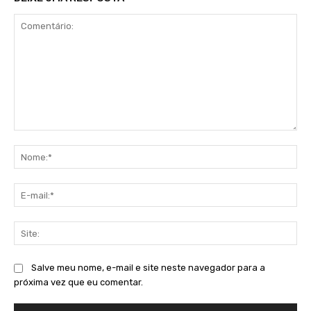
Comentário:
No
E-
mai
Sit
Salve meu nome, e-mail e site neste navegador para a
próxima vez que eu comentar.