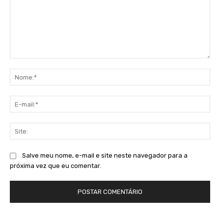
Comentário:
No
E-
mai
Sit
Salve meu nome, e-mail e site neste navegador para a
próxima vez que eu comentar.