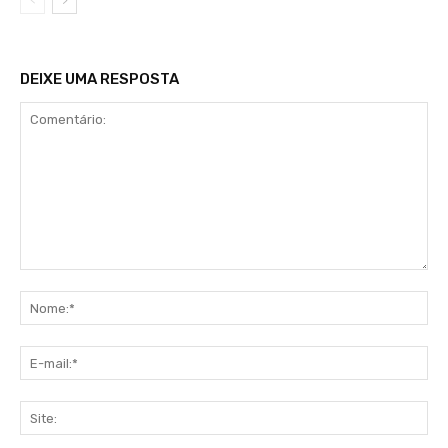
DEIXE UMA RESPOSTA
Comentário:
No
E-
mai
Sit