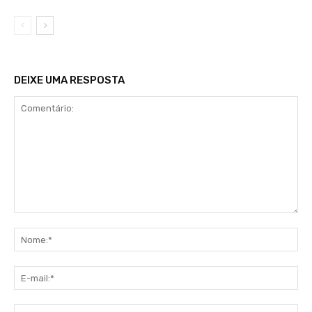
DEIXE UMA RESPOSTA
Comentário:
No
E-
mai
Sit