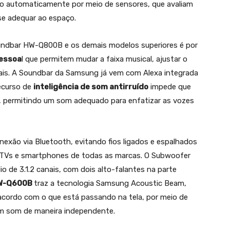
ado automaticamente por meio de sensores, que avaliam
se adequar ao espaço.
Soundbar HW-Q800B e os demais modelos superiores é por
pessoa
l que permitem mudar a faixa musical, ajustar o
 mais. A Soundbar da Samsung já vem com Alexa integrada
recurso de
inteligência de som antirruído
impede que
a, permitindo um som adequado para enfatizar as vozes
nexão via Bluetooth, evitando fios ligados e espalhados
 TVs e smartphones de todas as marcas. O Subwoofer
 de 3.1.2 canais, com dois alto-falantes na parte
HW-Q600B
traz a tecnologia Samsung Acoustic Beam,
cordo com o que está passando na tela, por meio de
em som de maneira independente.