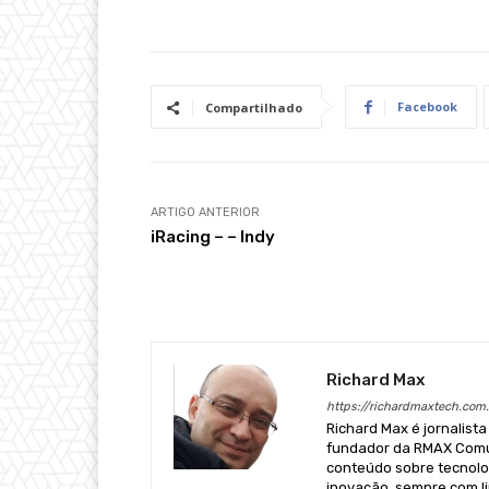
Facebook
Compartilhado
ARTIGO ANTERIOR
iRacing – – Indy
Richard Max
https://richardmaxtech.com.
Richard Max é jornalista
fundador da RMAX Comun
conteúdo sobre tecnologi
inovação, sempre com li