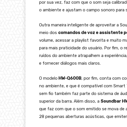
por sua vez, faz com que o som seja calibr
o ambiente e ajustam o campo sonoro para 
Outra maneira inteligente de aproveitar a 
meio dos
comandos de voz e assistente 
volume, acessar a playlist favorita e muito
para mais praticidade do usuário. Por fim, o 
ruídos do ambiente atrapalhem a experiênci
e fornecer diálogos mais claros.
O modelo
HW-Q600B
, por fim, conta com co
no ambiente, e que é compatível com Smart
sem fio também faz parte do sistema de áudio
superior da barra. Além disso, a
Soundbar 
que faz com que o som emitido se mova de a
28 pequenas aberturas acústicas, que emit