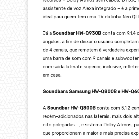
recursos – Dolby Atmos sem cabos, DTS:X, In
assistente de voz Alexa integrado – é a pri
ideal para quem tem uma TV da linha Neo QL
Já a
Soundbar HW-Q930B
conta com 9.1.4 
ângulos, a fim de deixar o usuário completa
de 4 canais, que remetem à verdadeira expe
uma barra de som com 9 canais e subwoofer wi
com saída lateral e superior, inclusive, refl
em casa.
Soundbars Samsung HW-Q800B e HW-Q6
A
Soundbar HW-Q800B
conta com 5.1.2 cana
recém-adicionados nas laterais, mais dois al
oito polegadas –, e sistema Dolby Atmos, p
que proporcionam a maior e mais precisa ex