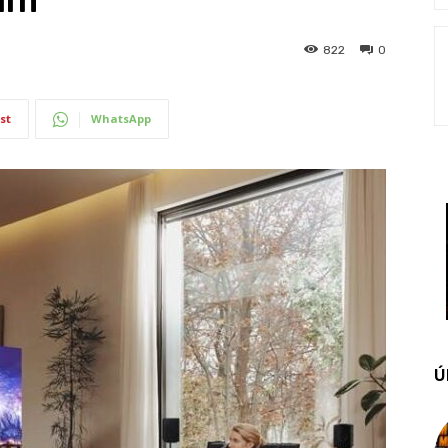
822
0
st
WhatsApp
Ú