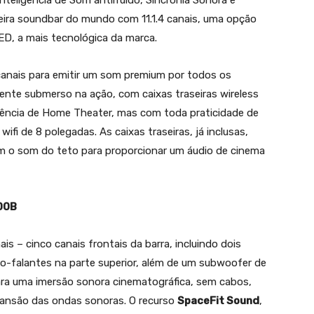
teligência de Som antirruído, Sincronia Sonora e
meira soundbar do mundo com 11.1.4 canais, uma opção
ED, a mais tecnológica da marca.
canais para emitir um som premium por todos os
mente submerso na ação, com caixas traseiras wireless
riência de Home Theater, mas com toda praticidade de
fi de 8 polegadas. As caixas traseiras, já inclusas,
etem o som do teto para proporcionar um áudio de cinema
00B
is – cinco canais frontais da barra, incluindo dois
to-falantes na parte superior, além de um subwoofer de
ara uma imersão sonora cinematográfica, sem cabos,
pansão das ondas sonoras. O recurso
SpaceFit Sound
,