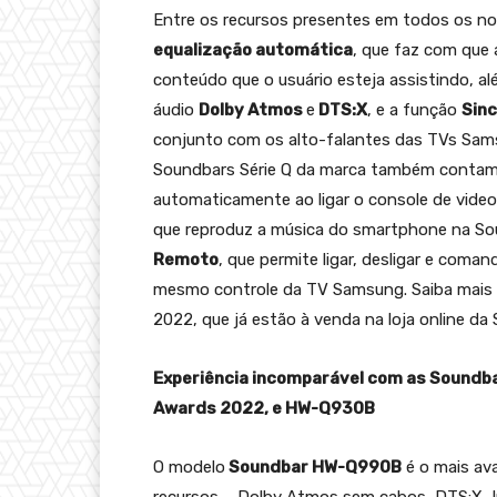
Entre os recursos presentes em todos os no
equalização automática
, que faz com que
conteúdo que o usuário esteja assistindo, a
áudio
Dolby Atmos
e
DTS:X
, e a função
Sinc
conjunto com os alto-falantes das TVs Sams
Soundbars Série Q da marca também conta
automaticamente ao ligar o console de vide
que reproduz a música do smartphone na S
Remoto
, que permite ligar, desligar e com
mesmo controle da TV Samsung. Saiba mais 
2022, que já estão à venda na loja online da 
Experiência incomparável com as Soundb
Awards 2022, e HW-Q930B
O modelo
Soundbar HW-Q990B
é o mais ava