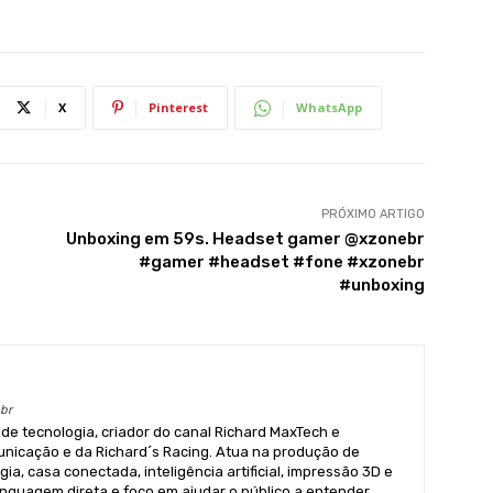
X
Pinterest
WhatsApp
PRÓXIMO ARTIGO
Unboxing em 59s. Headset gamer @xzonebr
#gamer #headset #fone #xzonebr
#unboxing
br
 de tecnologia, criador do canal Richard MaxTech e
icação e da Richard´s Racing. Atua na produção de
a, casa conectada, inteligência artificial, impressão 3D e
nguagem direta e foco em ajudar o público a entender