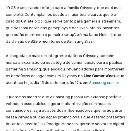
“O G3 é um grande reforço para a família Odyssey, que está mais
completa. Contemplamos desde a maior tela e curva, que é o
caso do G9, até o G3, que serve tanto para gamers e streamers,
que passam horas nas gameplays e nas lives, até os iniciantes
que estão montando o primeiro setup”, afirma Kaue Melo, diretor
da divisão de B2B e monitores da Samsung Brasil.
A chegada de mais um integrante da linha Odyssey também
marca a expansão da estratégia de comunicação para o público
gamer na Samsung, que escalou influenciadores para mostrarem
os benefícios de jogar com um Odyssey na
Live Gamer Week
, que
acontece hoje, dia 13 de setembro, às 19h, em
Samsung.com.br
.
“Queremos mostrar que a Samsung possui um extenso portfólio
voltado a esse público e gerar mais interação com nossos
consumidores, seja através dos influenciadores que farão parte
dessa jornada ou das ações promocionais que estarão presentes
durante o evento”, diz Rodrigo Menezes, gerente sênior de digital
na divisão de Consumer Electronics da Samsung Brasil.