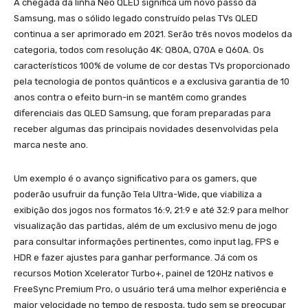
A chegada da linha Neo QLED significa um novo passo da
Samsung, mas o sólido legado construído pelas TVs QLED
continua a ser aprimorado em 2021. Serão três novos modelos da
categoria, todos com resolução 4K: Q80A, Q70A e Q60A. Os
característicos 100% de volume de cor destas TVs proporcionado
pela tecnologia de pontos quânticos e a exclusiva garantia de 10
anos contra o efeito burn-in se mantêm como grandes
diferenciais das QLED Samsung, que foram preparadas para
receber algumas das principais novidades desenvolvidas pela
marca neste ano.
Um exemplo é o avanço significativo para os gamers, que
poderão usufruir da função Tela Ultra-Wide, que viabiliza a
exibição dos jogos nos formatos 16:9, 21:9 e até 32:9 para melhor
visualização das partidas, além de um exclusivo menu de jogo
para consultar informações pertinentes, como input lag, FPS e
HDR e fazer ajustes para ganhar performance. Já com os
recursos Motion Xcelerator Turbo+, painel de 120Hz nativos e
FreeSync Premium Pro, o usuário terá uma melhor experiência e
maior velocidade no tempo de resposta, tudo sem se preocupar