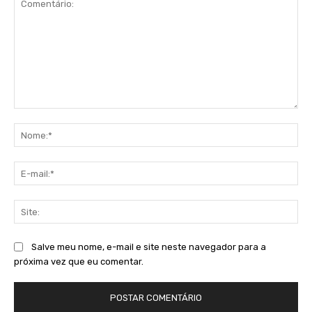
Comentário:
No
E-
mai
Sit
Salve meu nome, e-mail e site neste navegador para a
próxima vez que eu comentar.