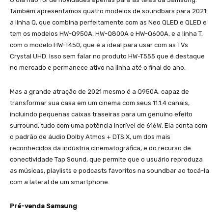
Também apresentamos quatro modelos de soundbars para 2021:
a linha Q, que combina perfeitamente com as Neo QLED e QLED e
tem os modelos HW-Q950A, HW-Q800A e HW-Q600A, e a linha T,
com o modelo HW-T450, que é a ideal para usar com as TVs
Crystal UHD. Isso sem falar no produto HW-T555 que é destaque
no mercado e permanece ativo na linha até o final do ano.
Mas a grande atração de 2021 mesmo é a Q950A, capaz de
transformar sua casa em um cinema com seus 11.1.4 canais,
incluindo pequenas caixas traseiras para um genuíno efeito
surround, tudo com uma potência incrível de 616W. Ela conta com
o padrão de áudio Dolby Atmos + DTS:X, um dos mais
reconhecidos da indústria cinematográfica, e do recurso de
conectividade Tap Sound, que permite que o usuário reproduza
as músicas, playlists e podcasts favoritos na soundbar ao tocá-la
com a lateral de um smartphone.
Pré-venda Samsung