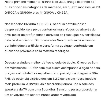
Neste primeiro momento, a linha Neo QLED chega cobrindo as
duas principais categorias de mercado, em quatro modelos: as 8K
QN900A e QN800A e as 4K QN90A e QN85A.
Nos modelos QN900A e QN800A, nenhum detalhe passa
despercebido, seja pelos contornos mais nítidos ou através do
nível maior de profundidade derivado da resolução 8K, certificada
pela 8K Association. O Processador Neo Quantum 8K é movido
por inteligência artificial e transforma qualquer conteúdo em
qualidade próxima à essa máxima resolução.
Descubra ainda o melhor da tecnologia de áudio. O recurso Som
em Movimento PRO faz com que o som acompanhe a ação na tela
graças a alto-falantes espalhados no painel, que chegam a 80W
RMS de potência distribuídos em 6.2.2 canais em nosso modelo
mais premium, a QN900. Já a Sincronia Sonora une o som dos
speakers da TV com uma Soundbar Samsung para proporcionar
um envolvimento sonoro nunca antes vivenciado.