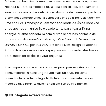
A Samsung também desenvolveu novidades para o design das
Neo QLED. Para os modelos 8K, a tela sem limites, praticamente
sem bordas, encontra a elegância absoluta de painéis super finos
e com acabamento único; a espessura chega a incríveis 1.5cm em
uma das TVs. Ambas possuem toda facilidade da Única Conexão,
onde apenas um único fio é usado tanto para ligar a TV na
energia, quanto conectá-la com outros aparelhos por meio de
uma central de conexões externa, o One Connect. Os modelos
QN90A e QN85A, por sua vez, tem o Neo Slim Design de apenas
2,5 cm de espessura e cabos que passam por dentro das bases
para esconder os fios e evitar bagunça.
E, acompanhando e antecipando as principais exigências dos
consumidores, a Samsung inovou mais uma vez no tema
conectividade. A tecnologia Multi Tela foi aprimorada para os
modelos 8K e permite dividir a tela em até quatro partes.
QLED: o legado extraordinário