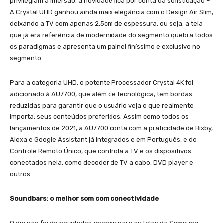
privilegiam a imersão, a novidade fica por conta da sofisticação –
A Crystal UHD ganhou ainda mais elegância com o Design Air Slim,
deixando a TV com apenas 2,5cm de espessura, ou seja: a tela
que já era referência de modernidade do segmento quebra todos
os paradigmas e apresenta um painel finíssimo e exclusivo no
segmento.
Para a categoria UHD, o potente Processador Crystal 4K foi
adicionado à AU7700, que além de tecnológica, tem bordas
reduzidas para garantir que o usuário veja o que realmente
importa: seus conteúdos preferidos. Assim como todos os
lançamentos de 2021, a AU7700 conta com a praticidade de Bixby,
Alexa e Google Assistant já integrados e em Português, e do
Controle Remoto Único, que controla a TV e os dispositivos
conectados nela, como decoder de TV a cabo, DVD player e
outros.
Soundbars: o melhor som com conectividade
O dia não foi de novidades apenas para as telas da Samsung.