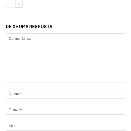
DEIXE UMA RESPOSTA
Comentário:
No
E-
mai
Sit