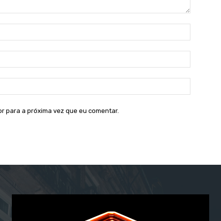
Nome:*
E-
mail:*
Site:
or para a próxima vez que eu comentar.