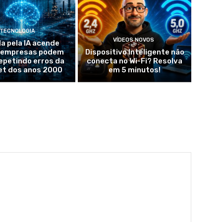
TECNOLOGIA
VÍDEOS NOVOS
da pela IA acende
: empresas podem
Dispositivo Inteligente não
epetindo erros da
conecta no Wi-Fi? Resolva
et dos anos 2000
em 5 minutos!