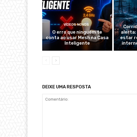
VÍDEOS NOVOS
Corri
O erro que ninguém te
alerta
conta ao usar Mesh na Casa
estar r
Inteligente
intern
DEIXE UMA RESPOSTA