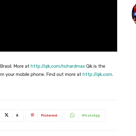
Brasil. More at
http://qik.com/richardmax
Qik is the
om your mobile phone. Find out more at
http://qik.com
.
X
Pinterest
WhatsApp