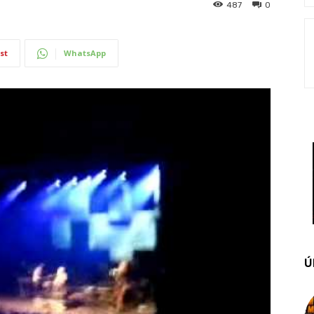
487
0
st
WhatsApp
Ú