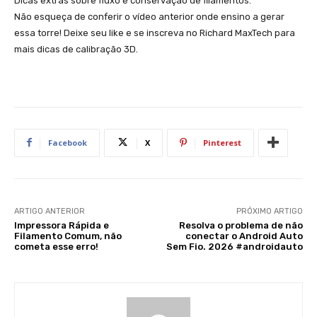
Dicas extras sobre fluxo e conservação de filamentos.
Não esqueça de conferir o vídeo anterior onde ensino a gerar
essa torre! Deixe seu like e se inscreva no Richard MaxTech para
mais dicas de calibração 3D.
Facebook
X
Pinterest
ARTIGO ANTERIOR
PRÓXIMO ARTIGO
Impressora Rápida e
Resolva o problema de não
Filamento Comum, não
conectar o Android Auto
cometa esse erro!
Sem Fio. 2026 #androidauto