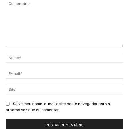
Comentário:
No
E-
mai
Sit
Salve meu nome, e-mail e site neste navegador para a
próxima vez que eu comentar.