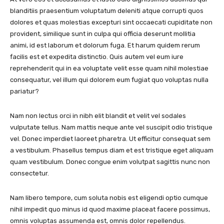
blanditiis praesentium voluptatum deleniti atque corrupti quos
dolores et quas molestias excepturi sint occaecati cupiditate non
provident, similique sunt in culpa qui officia deserunt mollitia
animi, id est laborum et dolorum fuga. Et harum quidem rerum
facilis est et expedita distinctio. Quis autem vel eum iure
reprehenderit qui in ea voluptate velit esse quam nihil molestiae
consequatur, vel illum qui dolorem eum fugiat quo voluptas nulla
pariatur?
Nam non lectus orci in nibh elit blandit et velit vel sodales
vulputate tellus. Nam mattis neque ante vel suscipit odio tristique
vel. Donec imperdiet laoreet pharetra. Ut efficitur consequat sem
a vestibulum. Phasellus tempus diam et est tristique eget aliquam
quam vestibulum. Donec congue enim volutpat sagittis nunc non
consectetur.
Nam libero tempore, cum soluta nobis est eligendi optio cumque
nihil impedit quo minus id quod maxime placeat facere possimus,
omnis voluptas assumenda est, omnis dolor repellendus.