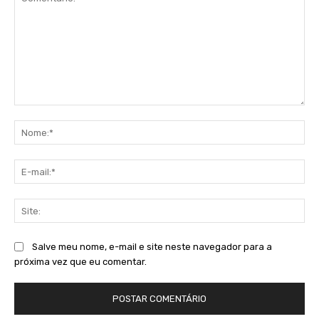
Comentário:
No
E-
mai
Sit
Salve meu nome, e-mail e site neste navegador para a
próxima vez que eu comentar.