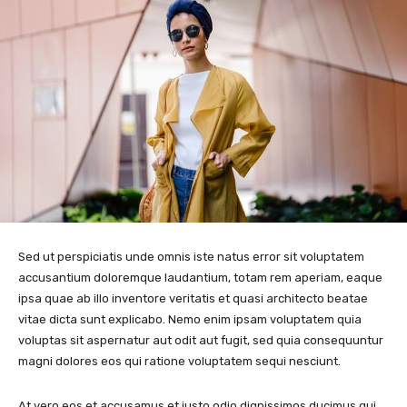
Sed ut perspiciatis unde omnis iste natus error sit voluptatem
accusantium doloremque laudantium, totam rem aperiam, eaque
ipsa quae ab illo inventore veritatis et quasi architecto beatae
vitae dicta sunt explicabo. Nemo enim ipsam voluptatem quia
voluptas sit aspernatur aut odit aut fugit, sed quia consequuntur
magni dolores eos qui ratione voluptatem sequi nesciunt.
At vero eos et accusamus et iusto odio dignissimos ducimus qui