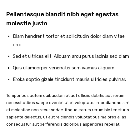
Pellentesque blandit nibh eget egestas
molestie justo
Diam hendrerit tortor et sollicitudin dolor diam vitae
orci.
Sed et ultrices elit. Aliquam arcu purus lacinia sed diam
Quis ullamcorper venenatis sem ivamus aliquam
Eroka soptio gizale tincidunt mauris ultricies pulvinar.
Temporibus autem quibusdam et aut officiis debitis aut rerum
necessitatibus saepe eveniet ut et voluptates repudiandae sint
et molestiae non recusandae. Itaque earum rerum hic tenetur a
sapiente delectus, ut aut reiciendis voluptatibus maiores alias
consequatur aut perferendis doloribus asperiores repellat.