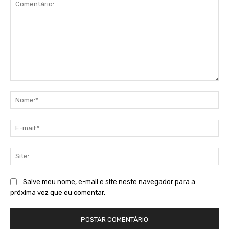
Comentário:
No
E-
mai
Sit
Salve meu nome, e-mail e site neste navegador para a
próxima vez que eu comentar.