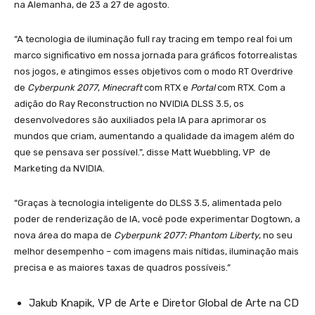
na Alemanha, de 23 a 27 de agosto.
“A tecnologia de iluminação full ray tracing em tempo real foi um
marco significativo em nossa jornada para gráficos fotorrealistas
nos jogos, e atingimos esses objetivos com o modo RT Overdrive
de
Cyberpunk 2077
,
Minecraft
com RTX e
Portal
com RTX. Com a
adição do Ray Reconstruction no NVIDIA DLSS 3.5, os
desenvolvedores são auxiliados pela IA para aprimorar os
mundos que criam, aumentando a qualidade da imagem além do
que se pensava ser possível.”, disse Matt Wuebbling, VP de
Marketing da NVIDIA.
“Graças à tecnologia inteligente do DLSS 3.5, alimentada pelo
poder de renderização de IA, você pode experimentar Dogtown, a
nova área do mapa de
Cyberpunk 2077: Phantom Liberty
, no seu
melhor desempenho – com imagens mais nítidas, iluminação mais
precisa e as maiores taxas de quadros possíveis.”
Jakub Knapik, VP de Arte e Diretor Global de Arte na CD