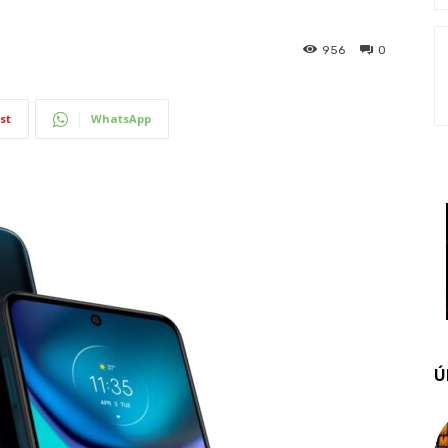
956
0
st
WhatsApp
Ú