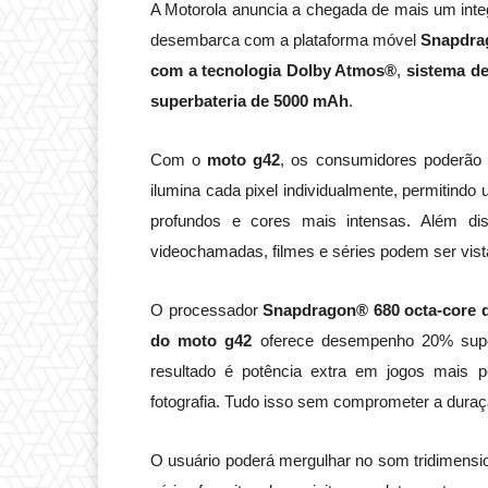
A Motorola anuncia a chegada de mais um integr
desembarca com a plataforma móvel
Snapdra
com a tecnologia Dolby Atmos®
,
sistema de
superbateria de 5000 mAh
.
Com o
moto g42
, os consumidores poderão v
ilumina cada pixel individualmente, permitindo
profundos e cores mais intensas. Além di
videochamadas, filmes e séries podem ser vist
O processador
Snapdragon® 680 octa-core 
do
moto g42
oferece desempenho 20% super
resultado é potência extra em jogos mais 
fotografia. Tudo isso sem comprometer a duraçã
O usuário poderá mergulhar no som tridimensi