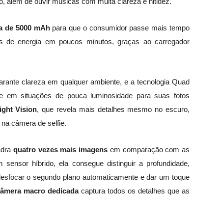
o, além de ouvir músicas com muita clareza e nitidez.
ia de 5000 mAh
para que o consumidor passe mais tempo
 de energia em poucos minutos, graças ao carregador
rante clareza em qualquer ambiente, e a tecnologia Quad
ade em situações de pouca luminosidade para suas fotos
ght Vision
, que revela mais detalhes mesmo no escuro,
o na câmera de selfie.
adra
quatro vezes mais imagens
em comparação com as
 sensor híbrido, ela consegue distinguir a profundidade,
desfocar o segundo plano automaticamente e dar um toque
âmera macro dedicada
captura todos os detalhes que as