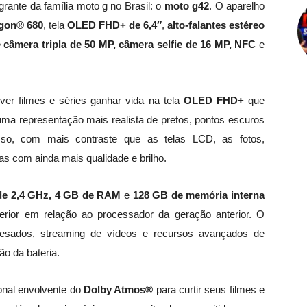
ante da família moto g no Brasil: o
moto g42
. O aparelho
gon® 680
, tela
OLED FHD+ de 6,4″
,
alto-falantes estéreo
 câmera tripla de 50 MP, câmera selfie de 16 MP, NFC
e
er filmes e séries ganhar vida na tela
OLED FHD+
que
 uma representação mais realista de pretos, pontos escuros
sso, com mais contraste que as telas LCD, as fotos,
as com ainda mais qualidade e brilho.
de 2,4 GHz, 4 GB de RAM
e
128 GB de memória interna
ior em relação ao processador da geração anterior. O
pesados, streaming de vídeos e recursos avançados de
o da bateria.
onal envolvente do
Dolby Atmos®
para curtir seus filmes e