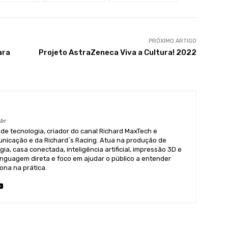
PRÓXIMO ARTIGO
ara
Projeto AstraZeneca Viva a Cultura! 2022
br
 de tecnologia, criador do canal Richard MaxTech e
icação e da Richard´s Racing. Atua na produção de
a, casa conectada, inteligência artificial, impressão 3D e
nguagem direta e foco em ajudar o público a entender
ona na prática.