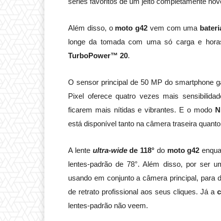
séries favoritos de um jeito completamente nov
Além disso, o
moto g42
vem com uma
bater
longe da tomada com uma só carga e horas
TurboPower™ 20
.
O sensor principal de 50 MP do smartphone ga
Pixel oferece quatro vezes mais sensibilid
ficarem mais nítidas e vibrantes. E o modo
Ni
está disponível tanto na câmera traseira quant
A lente
ultra-wide
de 118°
do
moto g42
enqu
lentes-padrão de 78°. Além disso, por ser um
usando em conjunto a câmera principal, para 
de retrato profissional aos seus cliques. Já a
c
lentes-padrão não veem.