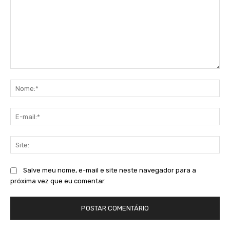
Comentário:
No
E-
mai
Sit
Salve meu nome, e-mail e site neste navegador para a
próxima vez que eu comentar.