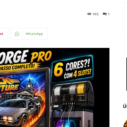
195
1
st
WhatsApp
Ú