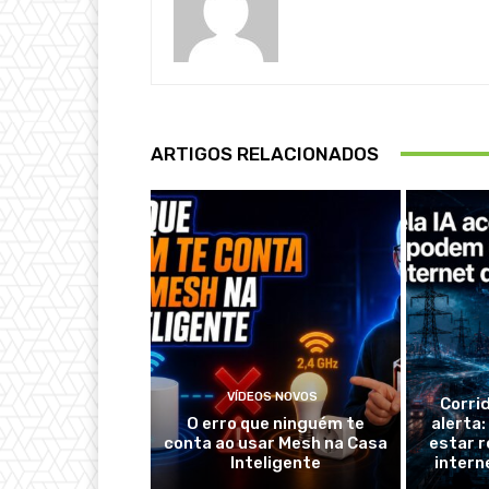
ARTIGOS RELACIONADOS
VÍDEOS NOVOS
Corri
O erro que ninguém te
alerta
conta ao usar Mesh na Casa
estar r
Inteligente
intern