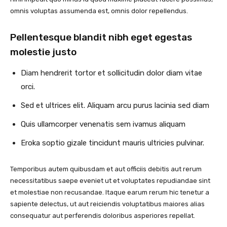
omnis voluptas assumenda est, omnis dolor repellendus.
Pellentesque blandit nibh eget egestas
molestie justo
Diam hendrerit tortor et sollicitudin dolor diam vitae
orci.
Sed et ultrices elit. Aliquam arcu purus lacinia sed diam
Quis ullamcorper venenatis sem ivamus aliquam
Eroka soptio gizale tincidunt mauris ultricies pulvinar.
Temporibus autem quibusdam et aut officiis debitis aut rerum
necessitatibus saepe eveniet ut et voluptates repudiandae sint
et molestiae non recusandae. Itaque earum rerum hic tenetur a
sapiente delectus, ut aut reiciendis voluptatibus maiores alias
consequatur aut perferendis doloribus asperiores repellat.