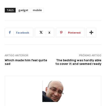
TAGS
gadget
mobile
Facebook
X
Pinterest
ARTIGO ANTERIOR
PRÓXIMO ARTIGO
Which made him feel quite
The bedding was hardly able
sad
to cover it and seemed ready