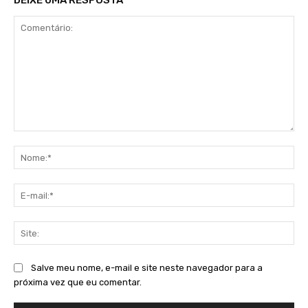
DEIXE UMA RESPOSTA
Comentário:
No
E-
mai
Sit
Salve meu nome, e-mail e site neste navegador para a
próxima vez que eu comentar.