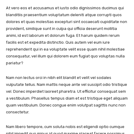
At vero eos et accusamus et iusto odio dignissimos ducimus qui
blanditiis praesentium voluptatum deleniti atque corrupti quos
dolores et quas molestias excepturi sint occaecati cupiditate non
provident, similique sunt in culpa qui officia deserunt mollitia
animi, id est laborum et dolorum fuga. Et harum quidem rerum
facilis est et expedita distinctio. Quis autem vel eum iure
reprehenderit qui in ea voluptate velit esse quam nihil molestiae
consequatur, vel illum qui dolorem eum fugiat quo voluptas nulla
pariatur?
Nam non lectus orci in nibh elit blandit et velit vel sodales
vulputate tellus. Nam mattis neque ante vel suscipit odio tristique
vel. Donec imperdiet laoreet pharetra. Ut efficitur consequat sem
a vestibulum. Phasellus tempus diam et est tristique eget aliquam
quam vestibulum. Donec congue enim volutpat sagittis nunc non
consectetur.
Nam libero tempore, cum soluta nobis est eligendi optio cumque
nihil impedit quo minus id quod maxime placeat facere possimus,