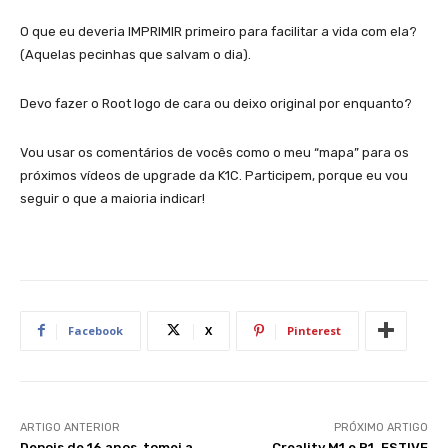
O que eu deveria IMPRIMIR primeiro para facilitar a vida com ela?
(Aquelas pecinhas que salvam o dia).
Devo fazer o Root logo de cara ou deixo original por enquanto?
Vou usar os comentários de vocês como o meu “mapa” para os
próximos vídeos de upgrade da K1C. Participem, porque eu vou
seguir o que a maioria indicar!
Facebook
X
Pinterest
ARTIGO ANTERIOR
PRÓXIMO ARTIGO
Depois de 16 anos, tomei a
Creality M1 e R1. ESTIVE