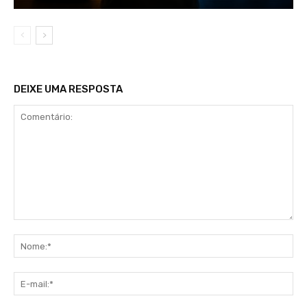
DEIXE UMA RESPOSTA
Comentário:
No
E-
mai