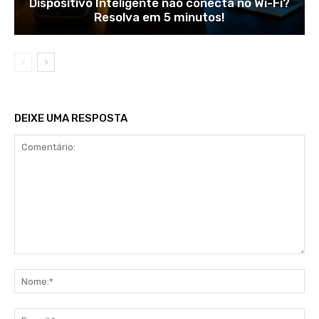
Dispositivo Inteligente não conecta no Wi-Fi?
Resolva em 5 minutos!
DEIXE UMA RESPOSTA
Comentário:
No
E-