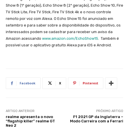
Show 8 (1ª geração), Echo Show 8 (2ª geração), Echo Show 10, Fire
TV Stick Lite, Fire TV Stick, Fire TV Stick 4k e o novo controle
remoto por voz com Alexa. O Echo Show 15 foi anunciado em
setembro e para saber sobre a disponibilidade do dispositivo, os
interessados podem se cadastrar para receber um aviso da
Amazon acessando
www.amazon.com/EchoShow15
. Também é
possível usar o aplicativo gratuito Alexa para iOS e Android.
Facebook
X
Pinterest
ARTIGO ANTERIOR
PRÓXIMO ARTIGO
realme apresenta o novo
F1 2021 GP da Inglaterra –
“flagship killer” realme GT
Modo Carreira com a Ferrari
Neo 2