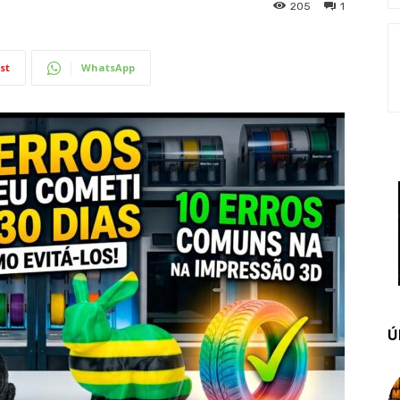
205
1
st
WhatsApp
Ú