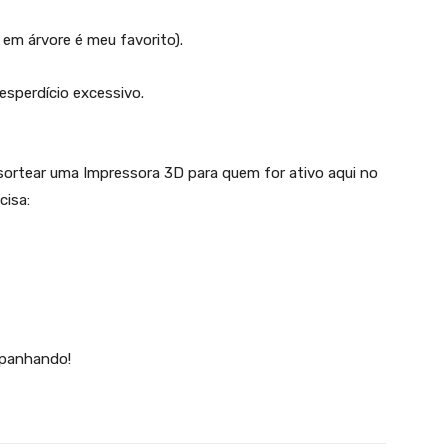
em árvore é meu favorito).
sperdício excessivo.
u sortear uma Impressora 3D para quem for ativo aqui no
cisa:
mpanhando!