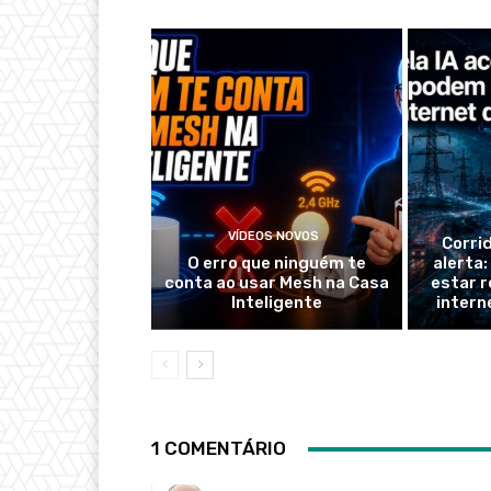
VÍDEOS NOVOS
Corri
O erro que ninguém te
alerta
conta ao usar Mesh na Casa
estar r
Inteligente
intern
1 COMENTÁRIO