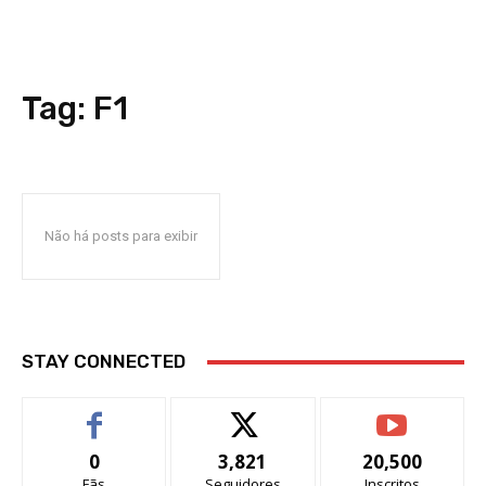
Tag:
F1
Não há posts para exibir
STAY CONNECTED
0
3,821
20,500
Fãs
Seguidores
Inscritos