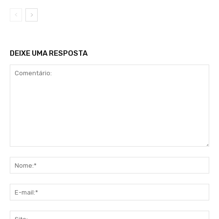
DEIXE UMA RESPOSTA
Comentário:
No
E-
mai
Sit